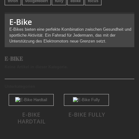
thron
vollgefedert
fully
ebike
focus
E-Bike
E-Bikes bieten eine perfekte Kombination zwischen Gesundheit und
sportliche Aktivität. Ein Fahrrad für Jedermann, das mit der
Unterstützung des Elektromotors neue Grenzen setzt.
E-BIKE
Keine Artikel in dieser Kategorie.
Unterkategorien
E-BIKE
E-BIKE FULLY
HARDTAIL