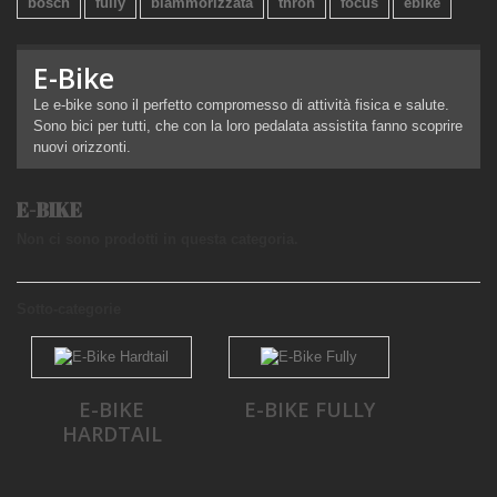
bosch
fully
biammorizzata
thron
focus
ebike
E-Bike
Le e-bike sono il perfetto compromesso di attività fisica e salute.
Sono bici per tutti, che con la loro pedalata assistita fanno scoprire
nuovi orizzonti.
E-BIKE
Non ci sono prodotti in questa categoria.
Sotto-categorie
E-BIKE
E-BIKE FULLY
HARDTAIL