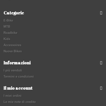
Categorie
E-Bike
MTB
Roadbike
Kids
Accessoires
Nuove Bikes
Informazioni
I più venduti
Termini e condizioni
Il mio account
I miei ordini
Le mie note di credito