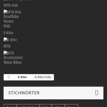
MTB Kids
Roadbike
Home
Kids
E-Bike
MTB
Accessoires
Neue Bikes
E-Bike
E-Bike Fully
STICHWÖRTER